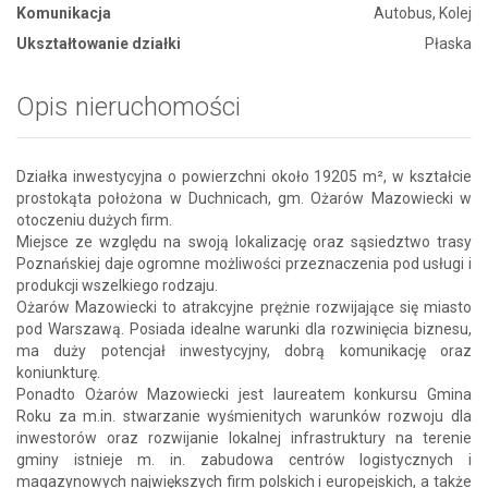
Komunikacja
Autobus, Kolej
Ukształtowanie działki
Płaska
Opis nieruchomości
Działka inwestycyjna o powierzchni około 19205 m², w kształcie
prostokąta położona w Duchnicach, gm. Ożarów Mazowiecki w
otoczeniu dużych firm.
Miejsce ze względu na swoją lokalizację oraz sąsiedztwo trasy
Poznańskiej daje ogromne możliwości przeznaczenia pod usługi i
produkcji wszelkiego rodzaju.
Ożarów Mazowiecki to atrakcyjne prężnie rozwijające się miasto
pod Warszawą. Posiada idealne warunki dla rozwinięcia biznesu,
ma duży potencjał inwestycyjny, dobrą komunikację oraz
koniunkturę.
Ponadto Ożarów Mazowiecki jest laureatem konkursu Gmina
Roku za m.in. stwarzanie wyśmienitych warunków rozwoju dla
inwestorów oraz rozwijanie lokalnej infrastruktury na terenie
gminy istnieje m. in. zabudowa centrów logistycznych i
magazynowych największych firm polskich i europejskich, a także