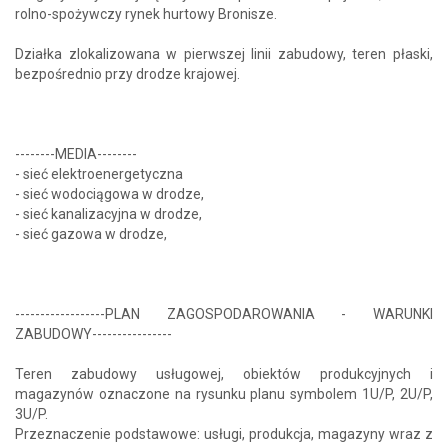
rolno-spożywczy rynek hurtowy Bronisze.
Działka zlokalizowana w pierwszej linii zabudowy, teren płaski,
bezpośrednio przy drodze krajowej.
-⁠-⁠-⁠-⁠-⁠-⁠-⁠-⁠MEDIA-⁠-⁠-⁠-⁠-⁠-⁠-⁠-⁠
- sieć elektroenergetyczna
- sieć wodociągowa w drodze,
- sieć kanalizacyjna w drodze,
- sieć gazowa w drodze,
------------------PLAN ZAGOSPODAROWANIA - WARUNKI
ZABUDOWY----------------
Teren zabudowy usługowej, obiektów produkcyjnych i
magazynów oznaczone na rysunku planu symbolem 1U/P, 2U/P,
3U/P.
Przeznaczenie podstawowe: usługi, produkcja, magazyny wraz z