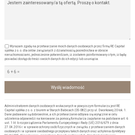
Wyrażam zgodę na przetwarzanie moich danych osobowych przez firmę RE Capital
spółka z o. o. dla celów związanych z działalnością pośrednictwa w obrocie
nieruchomościami, jednocześnie potwierdzam, iż zostałem poinformowany o tym, iż będę
posiadać dostęp do treści swoich danych do ich edycji lub usunięcia.
Wyślij wiadomość
Administratorem danych osobowych wskazanych w powyższym formularzu jest RE
Capital spółka z o. o. z biurem w Starych Babicach (05-082) przy ul. Dworkowej 20 lok. 1.
Dane podawane są dobrowolnie, a ich przetwarzanie odbywa się wyłącznie w celu
udzielenia odpowiedzi na kierowane za pomocą formularza zapytanie na podstawie art. 6
ust. 1 lit. b rozporządzenia Parlamentu Europejskiego i Rady (UE) 2016/679 z dnia
27.04.2016 r. w sprawie ochrony osób fizycznych w związku z przetwarzaniem danych
osobowych i w sprawie swobodnego przepływu takich danych oraz uchylenia dyrektywy