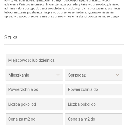
95/46/WE. Konsekwencją niepodania danych osobowych będzie brak możliwości
udzielenia Państwu informacji. Informujemy, że posiadają Państwo prawo do żądania od
administratora dostępu do treści swoich danych osobowych, ich sprostowania, usunięcia
lub ograniczenia przetwarzania, prawo do przenoszenia danych, prawo wniesienia
sprzeciwu wobec przetwarzania oraz prawo wniesienia skargi do organu nadzorczego.
Szukaj
Mieszkanie
Sprzedaż