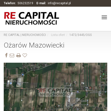
Telefon:
506232519
E-mail:
info@recapital.pl
Tog
navi
RE CAPITAL | NIERUCHOMOŚCI
Lista ofert
1472/3445/OGS
Ożarów Mazowiecki
Zdjęcie 1