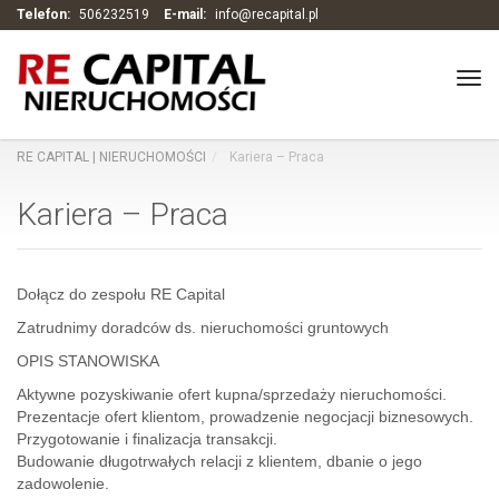
Telefon:
506232519
E-mail:
info@recapital.pl
Tog
navi
RE CAPITAL | NIERUCHOMOŚCI
Kariera – Praca
Kariera – Praca
Dołącz do zespołu RE Capital
Zatrudnimy doradców ds. nieruchomości gruntowych
OPIS STANOWISKA
Aktywne pozyskiwanie ofert kupna/sprzedaży nieruchomości.
Prezentacje ofert klientom, prowadzenie negocjacji biznesowych.
Przygotowanie i finalizacja transakcji.
Budowanie długotrwałych relacji z klientem, dbanie o jego
zadowolenie.