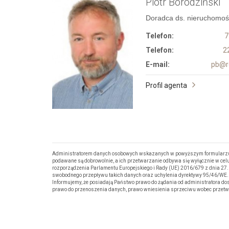
Piotr Borodziński
Doradca ds. nieruchomoś
Telefon:
7
Telefon:
2
E-mail:
pb@re
Profil agenta
Administratorem danych osobowych wskazanych w powyższym formularzu jest
podawane są dobrowolnie, a ich przetwarzanie odbywa się wyłącznie w celu 
rozporządzenia Parlamentu Europejskiego i Rady (UE) 2016/679 z dnia 27
swobodnego przepływu takich danych oraz uchylenia dyrektywy 95/46/WE. 
Informujemy, że posiadają Państwo prawo do żądania od administratora dos
prawo do przenoszenia danych, prawo wniesienia sprzeciwu wobec przetw