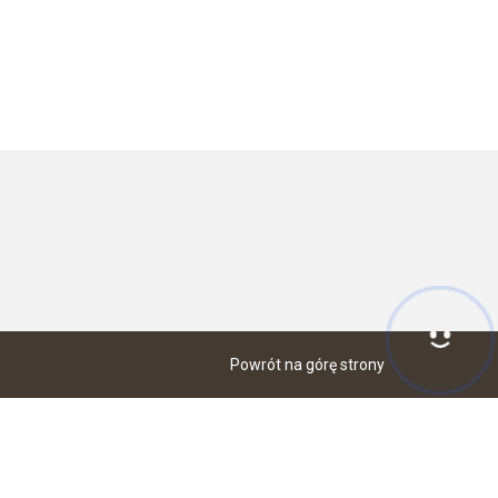
Hej! Chętnie Ci pomogę
Powrót na górę strony
ów cookies zgodnie z aktualnymi ustawieniami