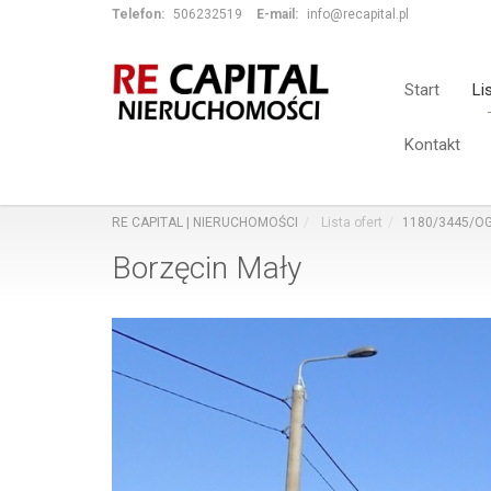
Telefon:
506232519
E-mail:
info@recapital.pl
Start
Li
Kontakt
RE CAPITAL | NIERUCHOMOŚCI
Lista ofert
1180/3445/O
Borzęcin Mały