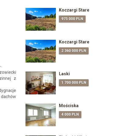
Koczargi Stare
975 000 PLN
Koczargi Stare
2 360 000 PLN
-
owiecki
Laski
zinnej z
1 700 000 PLN
dygnacje
a dachów
Mościska
4 000 PLN