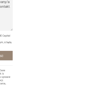
E Capital
ym, iż będę
ość
 Dane
t. b
w sprawie
cji.
zania,