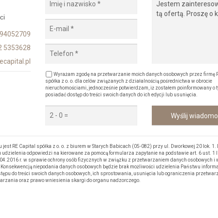
ci
94052709
2 5353628
capital.pl
Wyrażam zgodę na przetwarzanie moich danych osobowych przez firmę R
spółka z o. o. dla celów związanych z działalnością pośrednictwa w obrocie
nieruchomościami, jednocześnie potwierdzam, iż zostałem poinformowany o t
posiadać dostęp do treści swoich danych do ich edycji lub usunięcia.
Wyślij wiadom
 RE Capital spółka z o. o. z biurem w Starych Babicach (05-082) przy ul. Dworkowej 20 lok. 1.
udzielenia odpowiedzi na kierowane za pomocą formularza zapytanie na podstawie art. 6 ust. 1 li
.04.2016 r. w sprawie ochrony osób fizycznych w związku z przetwarzaniem danych osobowych i 
Konsekwencją niepodania danych osobowych będzie brak możliwości udzielenia Państwu informa
tępu do treści swoich danych osobowych, ich sprostowania, usunięcia lub ograniczenia przetwar
arzania oraz prawo wniesienia skargi do organu nadzorczego.