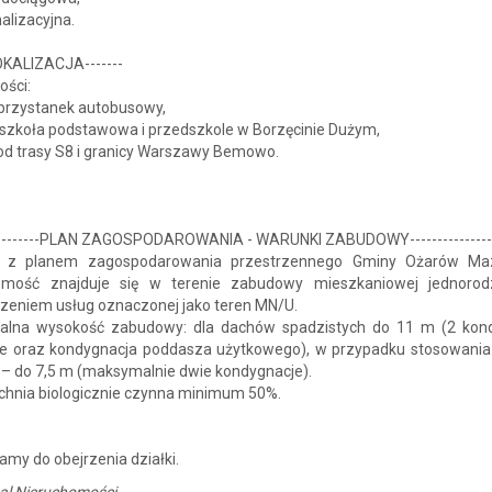
nalizacyjna.
LOKALIZACJA-------
ości:
 przystanek autobusowy,
 szkoła podstawowa i przedszkole w Borzęcinie Dużym,
 od trasy S8 i granicy Warszawy Bemowo.
-----------PLAN ZAGOSPODAROWANIA - WARUNKI ZABUDOWY---------------
e z planem zagospodarowania przestrzennego Gminy Ożarów Maz
omość znajduje się w terenie zabudowy mieszkaniowej jednorod
zeniem usług oznaczonej jako teren MN/U.
lna wysokość zabudowy: dla dachów spadzistych do 11 m (2 kon
e oraz kondygnacja poddasza użytkowego), w przypadku stosowani
 – do 7,5 m (maksymalnie dwie kondygnacje).
chnia biologicznie czynna minimum 50%.
amy do obejrzenia działki.
al Nieruchomości