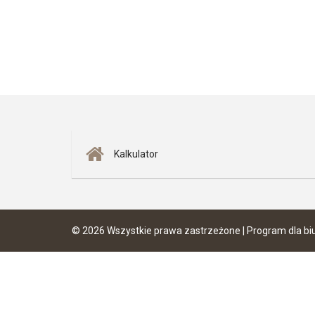
Kalkulator
© 2026 Wszystkie prawa zastrzeżone | Program dla bi
Ta strona używa plików cookies. Kontynuując przegląd
przeglądarki i Polityką Prywatności.
Dowiedz się więcej
Klikając "Akceptuję" zgadasz się na wykorzystywanie p