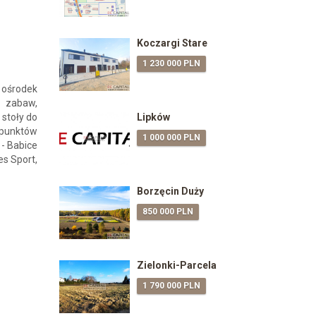
Koczargi Stare
1 230 000 PLN
 ośrodek
u zabaw,
 stoły do
Lipków
 punktów
1 000 000 PLN
 - Babice
es Sport,
Borzęcin Duży
850 000 PLN
Zielonki-Parcela
1 790 000 PLN