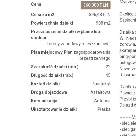
Myszczy
Cena
360 000 PLN
Okolica 
Cena za m2
396,48 PLN
Sąsiedn
Powierzchnia działki
908 m2
Przeznaczenie działki w planie lub
Działka 
studium
W nieda
Tereny zabudowy mieszkaniowej
zdrowia
skatepar
Plan miejscowy
Plan zagospodarowania
ping-po
przestrzennego
usługowy
Szerokość działki (mb.)
22
Nowe ze 
Rossma
Długość działki (mb.)
45
Kształt działki
Prostokąt
Działka 
Droga dojazdowa
Asfaltowa
Powierz
Przybliż
Komunikacja
Autobus
Dojazd d
Ukształtowanie działki
Płaska
-⁠-⁠-⁠-⁠-⁠-⁠-⁠-⁠
-⁠ sieć 
-⁠ sieć 
-⁠ sieć 