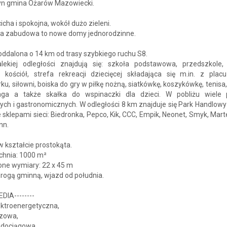
n gmina Ożarów Mazowiecki.
cicha i spokojna, wokół dużo zieleni.
ia zabudowa to nowe domy jednorodzinne.
oddalona o 14 km od trasy szybkiego ruchu S8.
lekiej odległości znajdują się: szkoła podstawowa, przedszkole,
, kościół, strefa rekreacji dziecięcej składająca się m.in. z plac
ku, siłowni, boiska do gry w piłkę nożną, siatkówkę, koszykówkę, tenisa,
nga a także skałka do wspinaczki dla dzieci. W pobliżu wiele
ch i gastronomicznych. W odległości 8 km znajduje się Park Handlowy
sklepami sieci: Biedronka, Pepco, Kik, CCC, Empik, Neonet, Smyk, Mart
nn.
w kształcie prostokąta.
chnia: 1000 m²
one wymiary: 22 x 45 m
rogą gminną, wjazd od południa.
MEDIA-⁠-⁠-⁠-⁠-⁠-⁠-⁠-⁠
elektroenergetyczna,
gazowa,
wodociągowa,