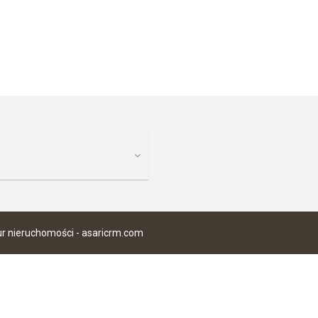
ur nieruchomości -
asaricrm.com
anie naszej strony, wyrażasz zgodę na wykorzystywanie przez nas plik
rzez nas plików cookie.