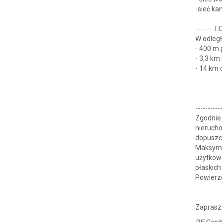
-sieć ka
--------
W odległ
- 400 m
- 3,3 km
- 14 km
-------
Zgodni
nieruch
dopuszc
Maksyma
użytkow
płaskich
Powierz
⁠Zaprasz
RE Capit