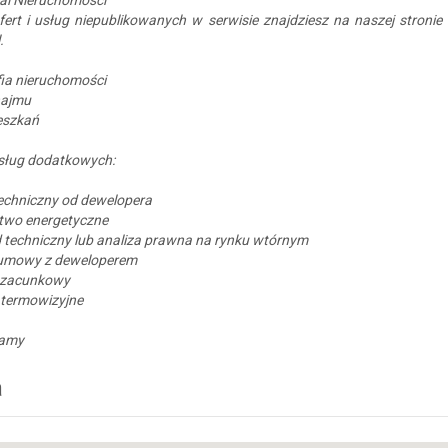
fert i usług niepublikowanych w serwisie znajdziesz na naszej stronie
.
ia nieruchomości
najmu
eszkań
usług dodatkowych:
echniczny od dewelopera
two energetyczne
 techniczny lub analiza prawna na rynku wtórnym
 umowy z deweloperem
szacunkowy
 termowizyjne
zamy
a