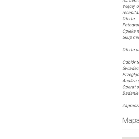
Więcej o
recapital
Oferta
Fotograf
Opieka 
Skup mi
Oferta 
Odbiór t
Świadec
Przegląd
Analiza
Operat 
Badanie
Zapras
Map