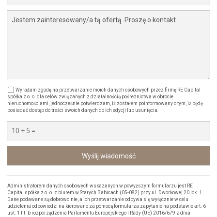
Wyrażam zgodę na przetwarzanie moich danych osobowych przez firmę RE Capital
spółka z o. o. dla celów związanych z działalnością pośrednictwa w obrocie
nieruchomościami, jednocześnie potwierdzam, iż zostałem poinformowany o tym, iż będę
posiadać dostęp do treści swoich danych do ich edycji lub usunięcia.
Wyślij wiadomość
Administratorem danych osobowych wskazanych w powyższym formularzu jest RE
Capital spółka z o. o. z biurem w Starych Babicach (05-082) przy ul. Dworkowej 20 lok. 1.
Dane podawane są dobrowolnie, a ich przetwarzanie odbywa się wyłącznie w celu
udzielenia odpowiedzi na kierowane za pomocą formularza zapytanie na podstawie art. 6
ust. 1 lit. b rozporządzenia Parlamentu Europejskiego i Rady (UE) 2016/679 z dnia