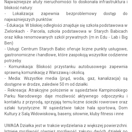
Najważniejsze atuty nieruchomości to doskonała infrastruktura i
bliskość natury:
- Lokalizacja: zapewnia bezproblemowy dostęp do
najważniejszych punktów:
- Edukacja: W bliskiej odległości znajduje się szkoła podstawowa w
Zielonkach - Parcela, szkoła podstawowa w Starych Babicach
oraz kilka renomowanych szkół prywatnych (m in Edu - Lab i Big
Ben)
- Usługi: Centrum Starych Babic oferuje liczne punkty usługowe,
gastronomiczne i handlowe, które zaspokoją wszystkie codzienne
potrzeby.
- Komunikacja: Bliskość przystanku autobusowego zapewnia
sprawną komunikację z Warszawą i okolicą.
- Media: Wszystkie media (prąd, woda, gaz, kanalizacja) są
dostępne w drodze, zaledwie 50 m od działki.
- Rekreacja: Atrakcyjne położenie w sąsiedztwie Kampinoskiego
Parku Narodowego daje możliwość aktywnego odpoczynku i
kontaktu z przyrodą, sprzyjają temu liczne ścieżki rowerowe oraz
szlaki turystyczne. W sąsiedztwie także hala sportowa, Dom
Kultury z Salą Widowiskową, baseny, siłownie, kluby fitness i inne
UWAGA Działka jest w trakcie wydzielania z większej powierzchni.
Istnieje możliwość również możliwość zakupu dwóch działek po