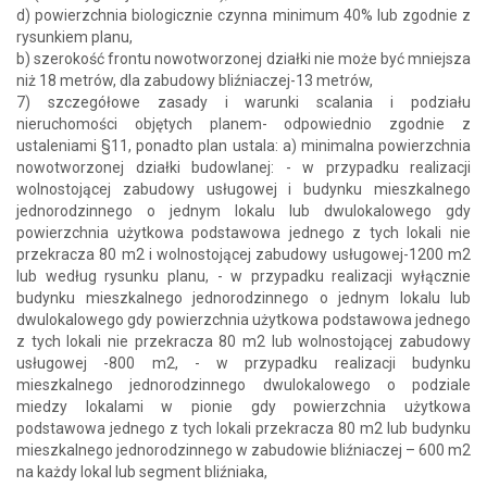
d) powierzchnia biologicznie czynna minimum 40% lub zgodnie z
rysunkiem planu,
b) szerokość frontu nowotworzonej działki nie może być mniejsza
niż 18 metrów, dla zabudowy bliźniaczej-13 metrów,
7) szczegółowe zasady i warunki scalania i podziału
nieruchomości objętych planem- odpowiednio zgodnie z
ustaleniami §11, ponadto plan ustala: a) minimalna powierzchnia
nowotworzonej działki budowlanej: - w przypadku realizacji
wolnostojącej zabudowy usługowej i budynku mieszkalnego
jednorodzinnego o jednym lokalu lub dwulokalowego gdy
powierzchnia użytkowa podstawowa jednego z tych lokali nie
przekracza 80 m2 i wolnostojącej zabudowy usługowej-1200 m2
lub według rysunku planu, - w przypadku realizacji wyłącznie
budynku mieszkalnego jednorodzinnego o jednym lokalu lub
dwulokalowego gdy powierzchnia użytkowa podstawowa jednego
z tych lokali nie przekracza 80 m2 lub wolnostojącej zabudowy
usługowej -800 m2, - w przypadku realizacji budynku
mieszkalnego jednorodzinnego dwulokalowego o podziale
miedzy lokalami w pionie gdy powierzchnia użytkowa
podstawowa jednego z tych lokali przekracza 80 m2 lub budynku
mieszkalnego jednorodzinnego w zabudowie bliźniaczej – 600 m2
na każdy lokal lub segment bliźniaka,