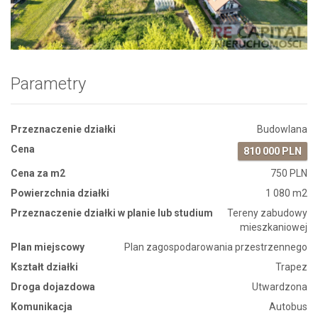
Zdjęcie 1
Parametry
Przeznaczenie działki
Budowlana
Cena
810 000 PLN
Cena za m2
750 PLN
Powierzchnia działki
1 080 m2
Przeznaczenie działki w planie lub studium
Tereny zabudowy
mieszkaniowej
Plan miejscowy
Plan zagospodarowania przestrzennego
Kształt działki
Trapez
Droga dojazdowa
Utwardzona
Komunikacja
Autobus