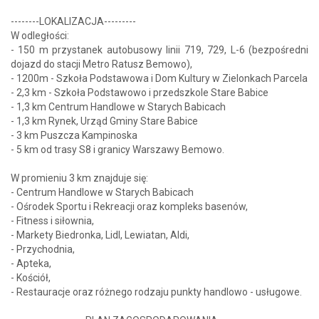
--------LOKALIZACJA---------
W odległości:
- 150 m przystanek autobusowy linii 719, 729, L-6 (bezpośredni
dojazd do stacji Metro Ratusz Bemowo),
- 1200m - Szkoła Podstawowa i Dom Kultury w Zielonkach Parcela
- 2,3 km - Szkoła Podstawowo i przedszkole Stare Babice
- 1,3 km Centrum Handlowe w Starych Babicach
- 1,3 km Rynek, Urząd Gminy Stare Babice
- 3 km Puszcza Kampinoska
- 5 km od trasy S8 i granicy Warszawy Bemowo.
W promieniu 3 km znajduje się:
- Centrum Handlowe w Starych Babicach
- Ośrodek Sportu i Rekreacji oraz kompleks basenów,
- Fitness i siłownia,
- Markety Biedronka, Lidl, Lewiatan, Aldi,
- Przychodnia,
- Apteka,
- Kościół,
- Restauracje oraz różnego rodzaju punkty handlowo - usługowe.