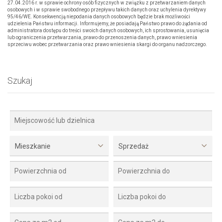
27.04.2016 r. w sprawie ochrony osób fizycznych w związku z przetwarzaniem danych
osobowych i w sprawie swobodnego przepływu takich danych oraz uchylenia dyrektywy
95/46/WE. Konsekwencją niepodania danych osobowych będzie brak możliwości
udzielenia Państwu informacji. Informujemy, że posiadają Państwo prawo do żądania od
administratora dostępu do treści swoich danych osobowych, ich sprostowania, usunięcia
lub ograniczenia przetwarzania, prawo do przenoszenia danych, prawo wniesienia
sprzeciwu wobec przetwarzania oraz prawo wniesienia skargi do organu nadzorczego.
Szukaj
Mieszkanie
Sprzedaż