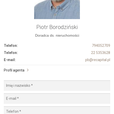
Piotr Borodziński
Doradca ds. nieruchomości
Telefon:
794052709
Telefon:
22 5353628
E-mail:
pb@recapital.pl
Profil agenta