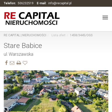
Telefon:
506232519
E-mail:
info@recapital.pl
Tog
navi
RE CAPITAL | NIERUCHOMOŚCI
Lista ofert
1458/3445/OGS
Stare Babice
ul. Warszawska