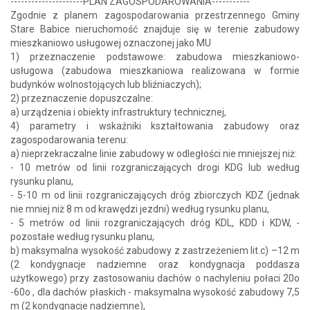
---------------------PLAN ZAGOSPODAROWANIA-----------
Zgodnie z planem zagospodarowania przestrzennego Gminy
Stare Babice nieruchomość znajduje się w terenie zabudowy
mieszkaniowo usługowej oznaczonej jako MU
1) przeznaczenie podstawowe: zabudowa mieszkaniowo-
usługowa (zabudowa mieszkaniowa realizowana w formie
budynków wolnostojących lub bliźniaczych);
2) przeznaczenie dopuszczalne:
a) urządzenia i obiekty infrastruktury technicznej,
4) parametry i wskaźniki kształtowania zabudowy oraz
zagospodarowania terenu:
a) nieprzekraczalne linie zabudowy w odległości nie mniejszej niż:
- 10 metrów od linii rozgraniczających drogi KDG lub według
rysunku planu,
- 5-10 m od linii rozgraniczających dróg zbiorczych KDZ (jednak
nie mniej niż 8 m od krawędzi jezdni) według rysunku planu,
- 5 metrów od linii rozgraniczających dróg KDL, KDD i KDW, -
pozostałe według rysunku planu,
b) maksymalna wysokość zabudowy z zastrzeżeniem lit.c) –12 m
(2 kondygnacje nadziemne oraz kondygnacja poddasza
użytkowego) przy zastosowaniu dachów o nachyleniu połaci 20o
-60o , dla dachów płaskich - maksymalna wysokość zabudowy 7,5
m (2 kondygnacje nadziemne),