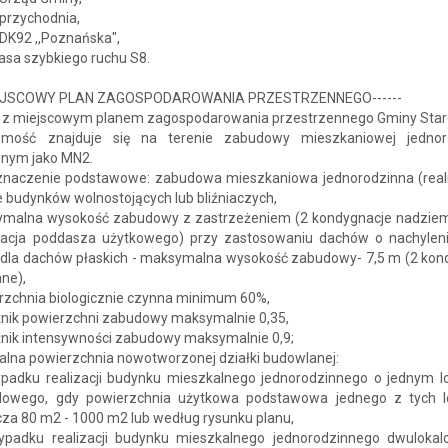
 przychodnia,
 DK92 ,,Poznańska",
rasa szybkiego ruchu S8.
MIEJSCOWY PLAN ZAGOSPODAROWANIA PRZESTRZENNEGO------
 z miejscowym planem zagospodarowania przestrzennego Gminy Star
omość znajduje się na terenie zabudowy mieszkaniowej jednor
nym jako MN2.
eznaczenie podstawowe: zabudowa mieszkaniowa jednorodzinna (rea
 budynków wolnostojących lub bliźniaczych,
ymalna wysokość zabudowy z zastrzeżeniem (2 kondygnacje nadzie
acja poddasza użytkowego) przy zastosowaniu dachów o nachyleni
, dla dachów płaskich - maksymalna wysokość zabudowy- 7,5 m (2 kon
ne),
erzchnia biologicznie czynna minimum 60%,
źnik powierzchni zabudowy maksymalnie 0,35,
źnik intensywności zabudowy maksymalnie 0,9;
alna powierzchnia nowotworzonej działki budowlanej:
ypadku realizacji budynku mieszkalnego jednorodzinnego o jednym lo
lowego, gdy powierzchnia użytkowa podstawowa jednego z tych lo
cza 80 m2 - 1000 m2 lub według rysunku planu,
ypadku realizacji budynku mieszkalnego jednorodzinnego dwuloka