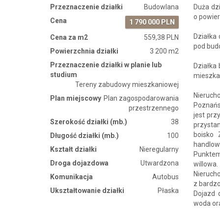
Przeznaczenie działki
Budowlana
Duża dzi
o powie
Cena
1 790 000 PLN
Działka
Cena za m2
559,38 PLN
pod bud
Powierzchnia działki
3 200 m2
Przeznaczenie działki w planie lub
Działka
studium
mieszka
Tereny zabudowy mieszkaniowej
Nieruch
Plan miejscowy
Plan zagospodarowania
Poznańs
przestrzennego
jest prz
Szerokość działki (mb.)
38
przystan
boisko 
Długość działki (mb.)
100
handlow
Kształt działki
Nieregularny
Punktem
Droga dojazdowa
Utwardzona
willowa.
Nierucho
Komunikacja
Autobus
z bardz
Ukształtowanie działki
Płaska
Dojazd 
woda ora