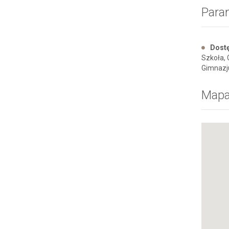
Para
Dostę
Szkoła, 
Gimnazju
Map