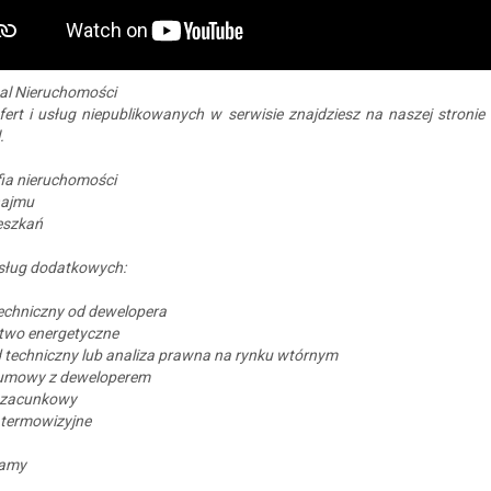
al Nieruchomości
fert i usług niepublikowanych w serwisie znajdziesz na naszej stronie
.
ia nieruchomości
najmu
eszkań
usług dodatkowych:
echniczny od dewelopera
two energetyczne
 techniczny lub analiza prawna na rynku wtórnym
 umowy z deweloperem
szacunkowy
 termowizyjne
zamy