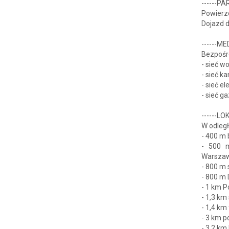
------P
Powierzc
Dojazd d
------ME
Bezpośre
- sieć w
- sieć k
- sieć e
- sieć g
------LO
W odległ
- 400 m 
- 500 m
Warszaw
- 800 m
- 800 m 
- 1 km 
- 1,3 km
- 1,4 km 
- 3 km p
- 3,2 km