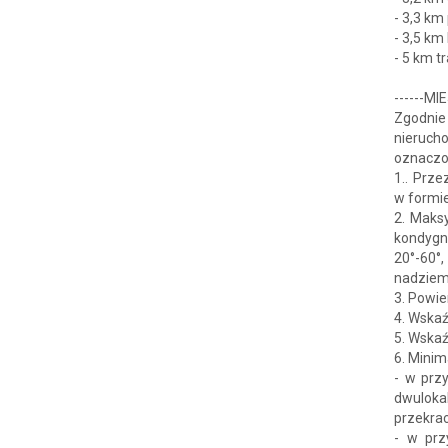
- 3,3 km
- 3,5 km
- 5 km t
------
Zgodnie
nieruch
oznaczo
1.. Prz
w formie
2. Maks
kondygn
20°-60°
nadziem
3. Powi
4. Wska
5. Wska
6. Minim
- w prz
dwuloka
przekra
- w prz