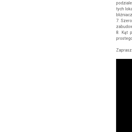
podzial
tych lo
bliźniac
7. Szer
zabudow
8. Kąt 
prostego
Zaprasza