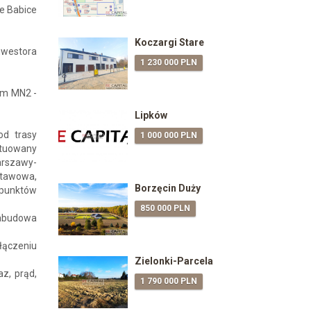
re Babice
Koczargi Stare
nwestora
1 230 000 PLN
em MN2 -
Lipków
od trasy
1 000 000 PLN
ytuowany
arszawy-
dstawowa,
Borzęcin Duży
 punktów
850 000 PLN
zabudowa
łączeniu
Zielonki-Parcela
z, prąd,
1 790 000 PLN