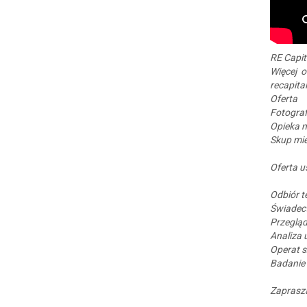
RE Capit
Więcej o
recapital
Oferta
Fotograf
Opieka 
Skup mi
Oferta 
Odbiór t
Świadec
Przegląd
Analiza
Operat 
Badanie
Zapras