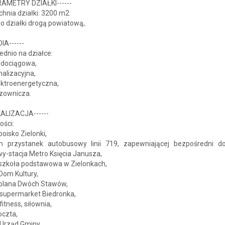
ARAMETRY DZIAŁKI------
hnia działki: 3200 m2
o działki drogą powiatową,.
DIA------
dnio na działce:
odociągowa,
analizacyjna,
lektroenergetyczna,
azownicza.
KALIZACJA------
ości:
boisko Zielonki,
 przystanek autobusowy linii 719, zapewniającej bezpośredni d
y-stacja Metro Księcia Janusza,
 szkoła podstawowa w Zielonkach,
Dom Kultury,
Polana Dwóch Stawów,
 supermarket Biedronka,
fitness, siłownia,
oczta,
 Urząd Gminy,