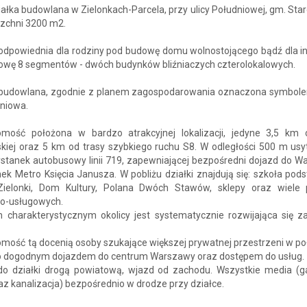
ałka budowlana w Zielonkach-Parcela, przy ulicy Południowej, gm. Sta
rzchni 3200 m2.
 odpowiednia dla rodziny pod budowę domu wolnostojącego bądź dla i
owę 8 segmentów - dwóch budynków bliźniaczych czterolokalowych.
 budowlana, zgodnie z planem zagospodarowania oznaczona symbol
niowa.
omość położona w bardzo atrakcyjnej lokalizacji, jedyne 3,5 km 
kiej oraz 5 km od trasy szybkiego ruchu S8. W odległości 500 m us
ystanek autobusowy linii 719, zapewniającej bezpośredni dojazd do W
ek Metro Księcia Janusza. W pobliżu działki znajdują się: szkoła po
Zielonki, Dom Kultury, Polana Dwóch Stawów, sklepy oraz wiele
o-usługowych.
 charakterystycznym okolicy jest systematycznie rozwijająca się 
mość tą docenią osoby szukające większej prywatnej przestrzeni w po
o dogodnym dojazdem do centrum Warszawy oraz dostępem do usług.
do działki drogą powiatową, wjazd od zachodu. Wszystkie media (ga
z kanalizacja) bezpośrednio w drodze przy działce.