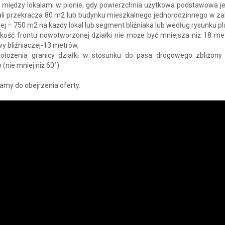
e między lokalami w pionie, gdy powierzchnia użytkowa podstawowa j
kali przekracza 80 m2 lub budynku mieszkalnego jednorodzinnego w z
zej – 750 m2 na każdy lokal lub segment bliźniaka lub według rysunku pl
okość frontu nowotworzonej działki nie może być mniejsza niż 18 met
y bliźniaczej-13 metrów,
położenia granicy działki w stosunku do pasa drogowego zbliżony
 (nie mniej niż 60°).
my do obejrzenia oferty.