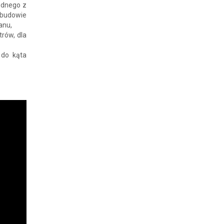
ednego z
abudowie
anu,
rów, dla
 do kąta