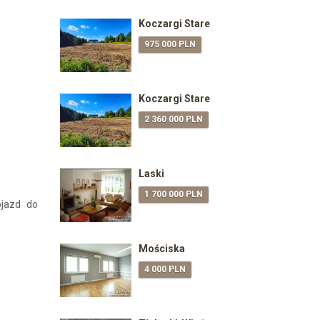
Koczargi Stare
975 000 PLN
Koczargi Stare
2 360 000 PLN
Laski
1 700 000 PLN
ojazd do
Mościska
4 000 PLN