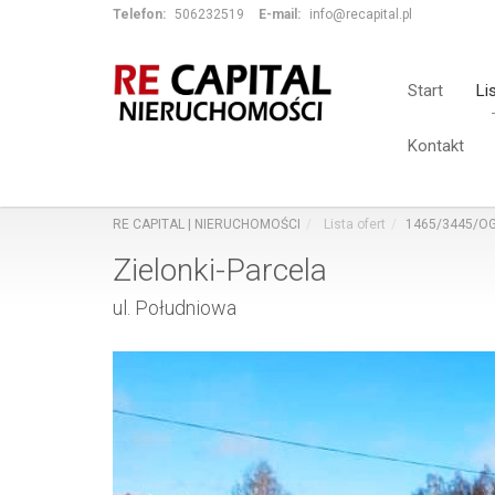
Telefon:
506232519
E-mail:
info@recapital.pl
Start
Li
Kontakt
RE CAPITAL | NIERUCHOMOŚCI
Lista ofert
1465/3445/O
Zielonki-Parcela
ul. Południowa