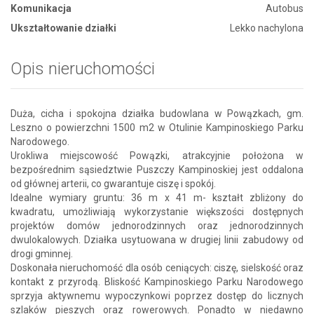
Komunikacja
Autobus
Ukształtowanie działki
Lekko nachylona
Opis nieruchomości
Duża, cicha i spokojna działka budowlana w Powązkach, gm.
Leszno o powierzchni 1500 m2 w Otulinie Kampinoskiego Parku
Narodowego.
Urokliwa miejscowość Powązki, atrakcyjnie położona w
bezpośrednim sąsiedztwie Puszczy Kampinoskiej jest oddalona
od głównej arterii, co gwarantuje ciszę i spokój.
Idealne wymiary gruntu: 36 m x 41 m- kształt zbliżony do
kwadratu, umożliwiają wykorzystanie większości dostępnych
projektów domów jednorodzinnych oraz jednorodzinnych
dwulokalowych. Działka usytuowana w drugiej linii zabudowy od
drogi gminnej.
Doskonała nieruchomość dla osób ceniących: ciszę, sielskość oraz
kontakt z przyrodą. Bliskość Kampinoskiego Parku Narodowego
sprzyja aktywnemu wypoczynkowi poprzez dostęp do licznych
szlaków pieszych oraz rowerowych. Ponadto w niedawno