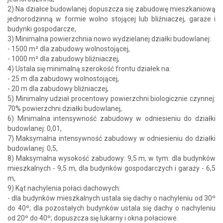
2) Na działce budowlanej dopuszcza się zabudowę mieszkaniową
jednorodzinną w formie wolno stojącej lub bliźniaczej, garaże i
budynki gospodarcze,
3) Minimalna powierzchnia nowo wydzielanej działki budowlanej:
- 1500 m² dla zabudowy wolnostojącej,
- 1000 m² dla zabudowy bliźniaczej,
4) Ustala się minimalną szerokość frontu działek na:
- 25 m dla zabudowy wolnostojącej,
- 20 m dla zabudowy bliźniaczej,
5) Minimalny udział procentowy powierzchni biologicznie czynnej:
70% powierzchni działki budowlanej,
6) Minimalna intensywność zabudowy w odniesieniu do działki
budowlanej: 0,01,
7) Maksymalna intensywność zabudowy w odniesieniu do działki
budowlanej: 0,5,
8) Maksymalna wysokość zabudowy: 9,5 m, w tym: dla budynków
mieszkalnych - 9,5 m, dla budynków gospodarczych i garaży - 6,5
m,
9) Kąt nachylenia połaci dachowych:
- dla budynków mieszkalnych ustala się dachy o nachyleniu od 30º
do 40º; dla pozostałych budynków ustala się dachy o nachyleniu
od 20º do 40º; dopuszcza się lukarny i okna połaciowe.