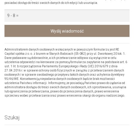
posiadać dostęp do treści swoich danych do ich edycji lub usunięcia.
Wyślij wiadomość
Administratorem danych osobowych wskazanych w powyższym formularzu jest RE
Capital spółka z o. o. z biurem w Starych Babicach (05-082) przy ul. Dworkowej 20 lok. 1.
Dane podawane są dobrowolnie, a ich przetwarzanie odbywa się wyłącznie w celu
udzielenia odpowiedzi na kierowane za pomocą formularza zapytanie na podstawie art. 6
ust. 1 lit. b rozporządzenia Parlamentu Europejskiego i Rady (UE) 2016/679 z dnia
27.04.2016 r. w sprawie ochrony osób fizycznych w związku z przetwarzaniem danych
osobowych i w sprawie swobodnego przepływu takich danych oraz uchylenia dyrektywy
95/46/WE. Konsekwencją niepodania danych osobowych będzie brak możliwości
udzielenia Państwu informacji. Informujemy, że posiadają Państwo prawo do żądania od
administratora dostępu do treści swoich danych osobowych, ich sprostowania, usunięcia
lub ograniczenia przetwarzania, prawo do przenoszenia danych, prawo wniesienia
sprzeciwu wobec przetwarzania oraz prawo wniesienia skargi do organu nadzorczego.
Szukaj