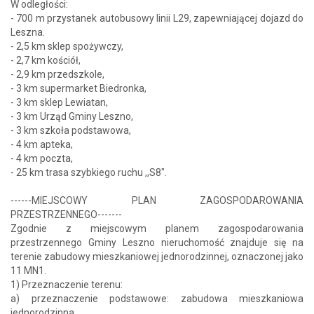
W odległości:
- 700 m przystanek autobusowy linii L29, zapewniającej dojazd do
Leszna.
- 2,5 km sklep spożywczy,
- 2,7 km kościół,
- 2,9 km przedszkole,
- 3 km supermarket Biedronka,
- 3 km sklep Lewiatan,
- 3 km Urząd Gminy Leszno,
- 3 km szkoła podstawowa,
- 4 km apteka,
- 4 km poczta,
- 25 km trasa szybkiego ruchu ,,S8".
------MIEJSCOWY PLAN ZAGOSPODAROWANIA
PRZESTRZENNEGO-------
Zgodnie z miejscowym planem zagospodarowania
przestrzennego Gminy Leszno nieruchomość znajduje się na
terenie zabudowy mieszkaniowej jednorodzinnej, oznaczonej jako
11 MN1.
1) Przeznaczenie terenu:
a) przeznaczenie podstawowe: zabudowa mieszkaniowa
jednorodzinna,