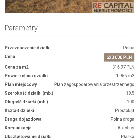
Parametry
Przeznaczenie działki
Rolna
Cena
620 000 PLN
Cena za m2
316,97 PLN
Powierzchnia działki
1 956 m2
Plan miejscowy
Plan zagospodarowania przestrzennego
Szerokość działki (mb.)
19.5
Długość działki (mb.)
100
Kształt działki
Prostokąt
Droga dojazdowa
Polna droga
Komunikacja
Autobus
Ukształtowanie działki
Płaska