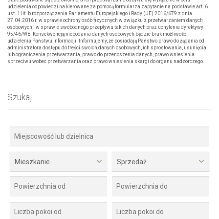
udzielenia odpowiedzi na kierowane za pomocą formularza zapytanie na podstawie art. 6
ust. 1 lit. b rozporządzenia Parlamentu Europejskiego i Rady (UE) 2016/679 z dnia
27.04.2016 r. w sprawie ochrony osób fizycznych w związku z przetwarzaniem danych
osobowych i w sprawie swobodnego przepływu takich danych oraz uchylenia dyrektywy
95/46/WE. Konsekwencją niepodania danych osobowych będzie brak możliwości
udzielenia Państwu informacji. Informujemy, że posiadają Państwo prawo do żądania od
administratora dostępu do treści swoich danych osobowych, ich sprostowania, usunięcia
lub ograniczenia przetwarzania, prawo do przenoszenia danych, prawo wniesienia
sprzeciwu wobec przetwarzania oraz prawo wniesienia skargi do organu nadzorczego.
Szukaj
Mieszkanie
Sprzedaż