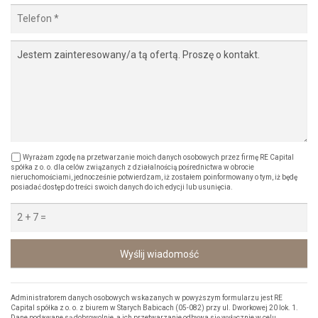
Wyrażam zgodę na przetwarzanie moich danych osobowych przez firmę RE Capital
spółka z o. o. dla celów związanych z działalnością pośrednictwa w obrocie
nieruchomościami, jednocześnie potwierdzam, iż zostałem poinformowany o tym, iż będę
posiadać dostęp do treści swoich danych do ich edycji lub usunięcia.
Wyślij wiadomość
Administratorem danych osobowych wskazanych w powyższym formularzu jest RE
Capital spółka z o. o. z biurem w Starych Babicach (05-082) przy ul. Dworkowej 20 lok. 1.
Dane podawane są dobrowolnie, a ich przetwarzanie odbywa się wyłącznie w celu