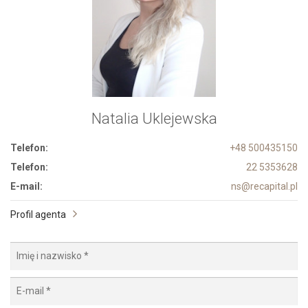
Natalia Uklejewska
Telefon:
+48 500435150
Telefon:
22 5353628
E-mail:
ns@recapital.pl
Profil agenta